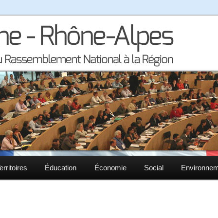
la région Auvergne – Rhône-Alpes
– Rhône-Alpes
erritoires
Éducation
Économie
Social
Environne