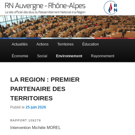
Le site officiel des élus RN à la région Auvergne – Rhône-Alpes
RN Auvergne – Rhône-Alpes
Menu principal
Actualités
Actions
Territoires
Éducation
Aller au contenu principal
Aller au contenu secondaire
Économie
Social
Environnement
Rayonnement
LA REGION : PREMIER
PARTENAIRE DES
TERRITOIRES
Publié le
25 juin 2026
RAPPORT 109279
Intervention Michèle MOREL