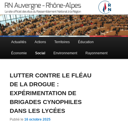
Le site officiel des élus RN à la région Auvergne – Rhône-Alpes
RN Auvergne – Rhône-Alpes
Menu principal
Actualités
Actions
Territoires
Éducation
Aller au contenu principal
Aller au contenu secondaire
Économie
Social
Environnement
Rayonnement
LUTTER CONTRE LE FLÉAU
DE LA DROGUE :
EXPÉRIMENTATION DE
BRIGADES CYNOPHILES
DANS LES LYCÉES
Publié le
16 octobre 2025