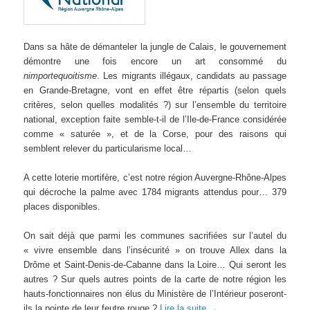
Dans sa hâte de démanteler la jungle de Calais, le gouvernement
démontre une fois encore un art consommé du
nimportequoitisme
. Les migrants illégaux, candidats au passage
en Grande-Bretagne, vont en effet être répartis (selon quels
critères, selon quelles modalités ?) sur l’ensemble du territoire
national, exception faite semble-t-il de l’Ile-de-France considérée
comme « saturée », et de la Corse, pour des raisons qui
semblent relever du particularisme local…
A cette loterie mortifère, c’est notre région Auvergne-Rhône-Alpes
qui décroche la palme avec 1784 migrants attendus pour… 379
places disponibles.
On sait déjà que parmi les communes sacrifiées sur l’autel du
« vivre ensemble dans l’insécurité » on trouve Allex dans la
Drôme et Saint-Denis-de-Cabanne dans la Loire… Qui seront les
autres ? Sur quels autres points de la carte de notre région les
hauts-fonctionnaires non élus du Ministère de l’Intérieur poseront-
ils la pointe de leur feutre rouge ?
Lire la suite
→