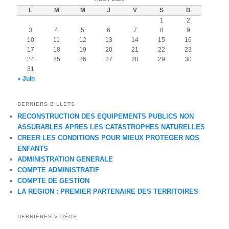
L
M
M
J
V
S
D
1
2
3
4
5
6
7
8
9
10
11
12
13
14
15
16
17
18
19
20
21
22
23
24
25
26
27
28
29
30
31
« Juin
DERNIERS BILLETS
RECONSTRUCTION DES EQUIPEMENTS PUBLICS NON
ASSURABLES APRES LES CATASTROPHES NATURELLES
CREER LES CONDITIONS POUR MIEUX PROTEGER NOS
ENFANTS
ADMINISTRATION GENERALE
COMPTE ADMINISTRATIF
COMPTE DE GESTION
LA REGION : PREMIER PARTENAIRE DES TERRITOIRES
DERNIÈRES VIDÉOS