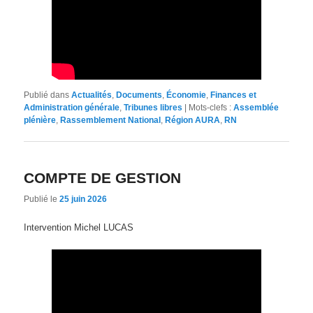
Publié dans
Actualités
,
Documents
,
Économie
,
Finances et
Administration générale
,
Tribunes libres
|
Mots-clefs :
Assemblée
plénière
,
Rassemblement National
,
Région AURA
,
RN
COMPTE DE GESTION
Publié le
25 juin 2026
Intervention Michel LUCAS