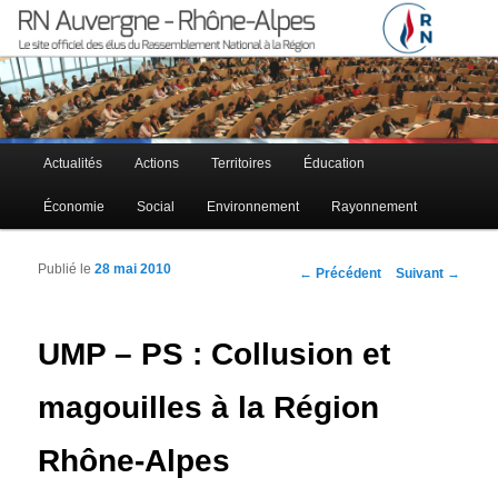
Le site officiel des élus RN à la région Auvergne – Rhône-Alpes
RN Auvergne – Rhône-Alpes
Menu principal
Actualités
Actions
Territoires
Éducation
Aller au contenu principal
Aller au contenu secondaire
Économie
Social
Environnement
Rayonnement
Publié le
28 mai 2010
Navigation des articles
←
Précédent
Suivant
→
UMP – PS : Collusion et
magouilles à la Région
Rhône-Alpes