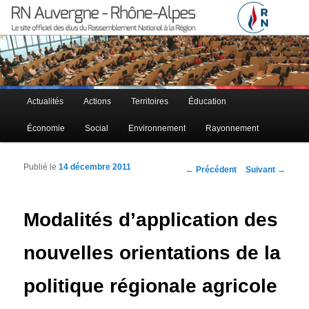
Le site officiel des élus RN à la région Auvergne – Rhône-Alpes
RN Auvergne – Rhône-Alpes
Menu principal
Actualités
Actions
Territoires
Éducation
Aller au contenu principal
Aller au contenu secondaire
Économie
Social
Environnement
Rayonnement
Publié le
14 décembre 2011
Navigation des articles
←
Précédent
Suivant
→
Modalités d’application des
nouvelles orientations de la
politique régionale agricole