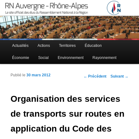
Le site officiel des élus RN à la région Auvergne – Rhône-Alpes
RN Auvergne – Rhône-Alpes
Menu principal
Actualités
Actions
Territoires
Éducation
Aller au contenu principal
Aller au contenu secondaire
Économie
Social
Environnement
Rayonnement
Publié le
30 mars 2012
Navigation des articles
←
Précédent
Suivant
→
Organisation des services
de transports sur routes en
application du Code des