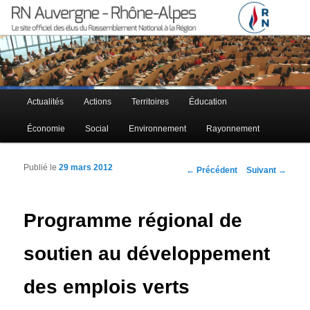
Le site officiel des élus RN à la région Auvergne – Rhône-Alpes
RN Auvergne – Rhône-Alpes
Menu principal
Actualités
Actions
Territoires
Éducation
Aller au contenu principal
Aller au contenu secondaire
Économie
Social
Environnement
Rayonnement
Publié le
29 mars 2012
Navigation des articles
←
Précédent
Suivant
→
Programme régional de
soutien au développement
des emplois verts