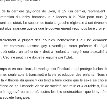
de la dernière gay-pride de Lyon, le 15 juin dernier, reprenaient 
prétention du lobby homosexuel : l’accès à la PMA pour tous (p
nt assistée). Le soutien de toute la gauche régionale à cet évène
 est plus avancée que ce que le gouvernement veut nous faire croire.
ntrairement à plupart des couples homosexuels qui ne demand
n, ce communautarisme gay revendique, sous prétexte d’« égal
supériorité : un prétendu « droit à l’enfant » malgré une sexualité 
. Ceci ne peut ni ne doit être légitimé par l’Etat.
mps et en tous lieux, le mariage est l’institution qui protège l’union
mme, seule apte à transmettre la vie et éduquer des enfants. Nous
la « théorie du genre » qui tend à faire croire que le sexe se choisi
éfend ce seul modèle viable de société naturelle et « durable », l’
oté, aggravé ou accepté, toutes les lois destructrices que le systèm
a société française.