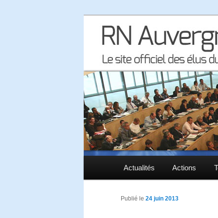
Le site officiel des élus RN à 
RN Auvergne 
Menu principal
Actualités
Aller au contenu principal
Aller au contenu secondaire
Actions
T
Publié le
24 juin 2013