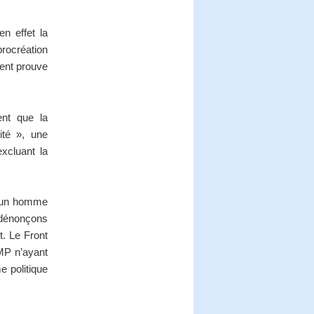
en effet la
rocréation
ment prouve
ent que la
ité », une
excluant la
 d’un homme
 dénonçons
t. Le Front
UMP n’ayant
e politique