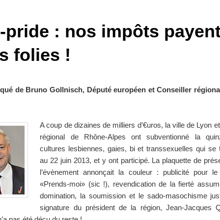
-pride : nos impôts payen
s folies !
é de Bruno Gollnisch, Député européen et Conseiller régional
A coup de dizaines de milliers d’€uros, la ville de Lyon et
régional de Rhône-Alpes ont subventionné la quin
cultures lesbiennes, gaies, bi et transsexuelles qui se 
au 22 juin 2013, et y ont participé. La plaquette de prés
l’évènement annonçait la couleur : publicité pour l
«Prends-moi» (sic !), revendication de la fierté assu
domination, la soumission et le sado-masochisme jus
signature du président de la région, Jean-Jacques 
a pas été déçu du reste !