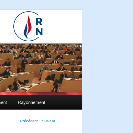
ment
Rayonnement
Navigation des
←
Précédent
Suivant
→
articles