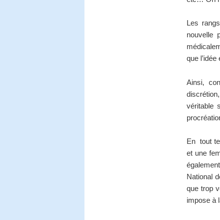
Les rangs 
nouvelle 
médicaleme
que l’idée
Ainsi, co
discrétio
véritable 
procréation
En tout te
et une fe
également 
National d
que trop v
impose à l