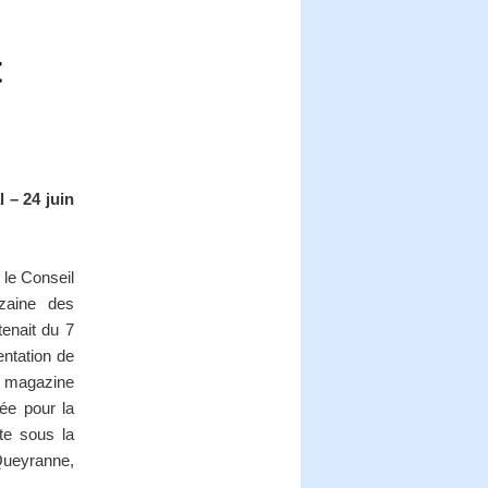
t
 – 24 juin
 le Conseil
zaine des
tenait du 7
entation de
e magazine
mée pour la
te sous la
Queyranne,