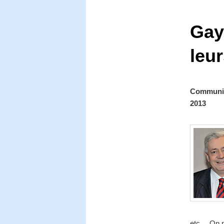
Gay
leur
Communiqu
2013
etc… On n’