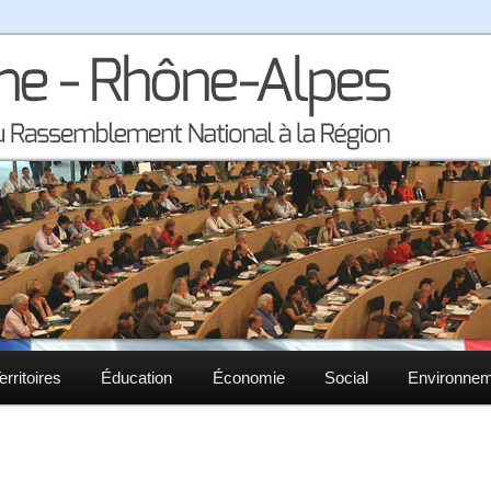
la région Auvergne – Rhône-Alpes
– Rhône-Alpes
erritoires
Éducation
Économie
Social
Environne