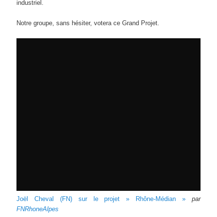
industriel.
Notre groupe, sans hésiter, votera ce Grand Projet.
Joël Cheval (FN) sur le projet » Rhône-Médian »
par
FNRhoneAlpes