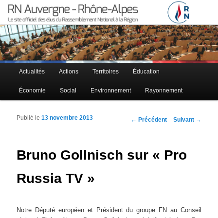
Le site officiel des élus RN à la région Auvergne – Rhône-Alpes
RN Auvergne – Rhône-Alpes
Menu principal
Actualités
Actions
Territoires
Éducation
Aller au contenu principal
Aller au contenu secondaire
Économie
Social
Environnement
Rayonnement
Publié le
13 novembre 2013
Navigation des articles
←
Précédent
Suivant
→
Bruno Gollnisch sur « Pro
Russia TV »
Notre Député européen et Président du groupe FN au Conseil