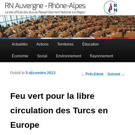
Le site officiel des élus RN à la région Auvergne – Rhône-Alpes
RN Auvergne – Rhône-Alpes
Menu principal
Actualités
Actions
Territoires
Éducation
Aller au contenu principal
Aller au contenu secondaire
Économie
Social
Environnement
Rayonnement
Publié le
5 décembre 2013
Navigation des articles
←
Précédent
Suivant
→
Feu vert pour la libre
circulation des Turcs en
Europe