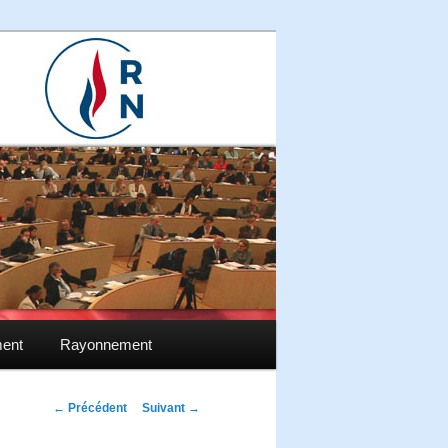
ment
Rayonnement
Navigation des
←
Précédent
Suivant
→
articles