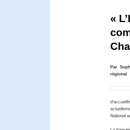
« L’
com
Cha
Par Soph
régional
d’accueill
actuellem
National 
La formati