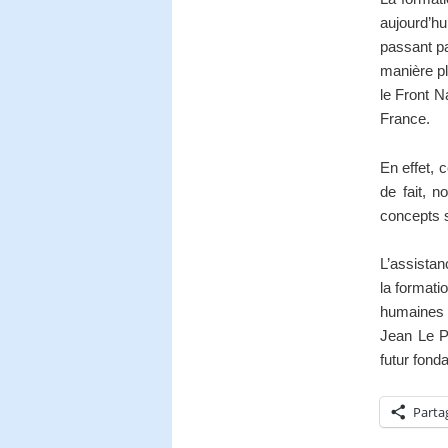
aujourd’hu
passant pa
manière pl
le Front Na
France.
En effet, 
de fait, 
concepts s
L’assista
la formati
humaines 
Jean Le P
futur fonda
Parta