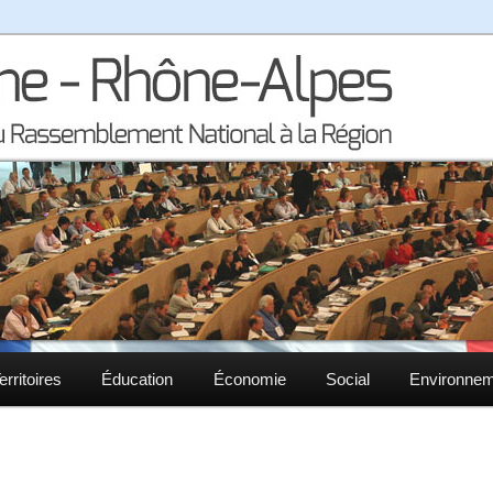
la région Auvergne – Rhône-Alpes
– Rhône-Alpes
erritoires
Éducation
Économie
Social
Environne