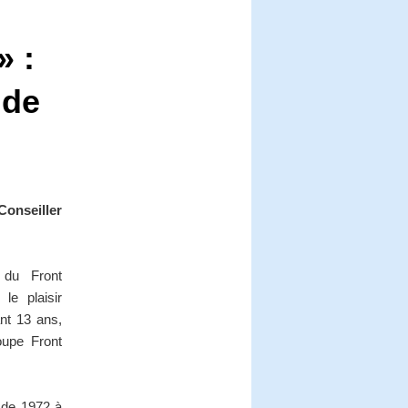
» :
 de
onseiller
 du Front
le plaisir
ant 13 ans,
oupe Front
l de 1972 à