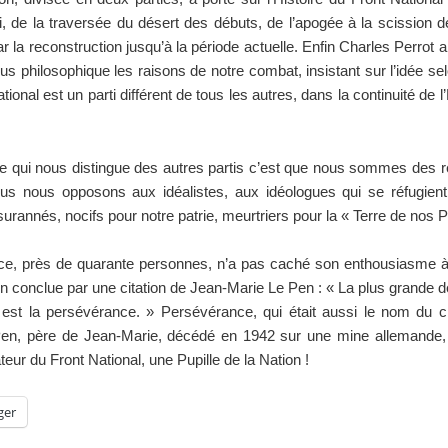
i, de la traversée du désert des débuts, de l’apogée à la scission 
r la reconstruction jusqu’à la période actuelle. Enfin Charles Perrot 
us philosophique les raisons de notre combat, insistant sur l’idée sel
tional est un parti différent de tous les autres, dans la continuité de l
ce qui nous distingue des autres partis c’est que nous sommes des ré
nous nous opposons aux idéalistes, aux idéologues qui se réfugien
urannés, nocifs pour notre patrie, meurtriers pour la « Terre de nos P
nce, près de quarante personnes, n’a pas caché son enthousiasme à 
on conclue par une citation de Jean-Marie Le Pen : « La plus grande d
est la persévérance. » Persévérance, qui était aussi le nom du ch
en, père de Jean-Marie, décédé en 1942 sur une mine allemande, 
teur du Front National, une Pupille de la Nation !
ger