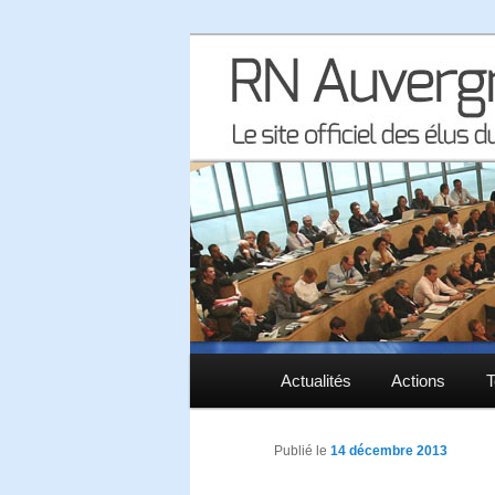
Le site officiel des élus RN à 
RN Auvergne 
Menu principal
Actualités
Aller au contenu principal
Aller au contenu secondaire
Actions
T
Publié le
14 décembre 2013