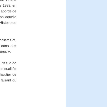
de 1998, en
a abordé de
on laquelle
’Histoire de
alistes et,
t dans des
ères ».
l’issue de
es qualités
alutier de
faisant du