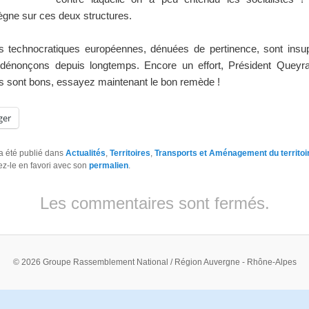
règne sur ces deux structures.
s technocratiques européennes, dénuées de pertinence, sont insup
dénonçons depuis longtemps. Encore un effort, Président Queyr
s sont bons, essayez maintenant le bon remède !
ger
a été publié dans
Actualités
,
Territoires
,
Transports et Aménagement du territoi
tez-le en favori avec son
permalien
.
Les commentaires sont fermés.
© 2026 Groupe Rassemblement National / Région Auvergne - Rhône-Alpes