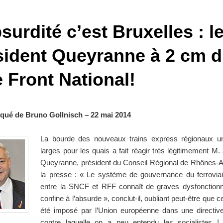
surdité c’est Bruxelles : l
sident Queyranne à 2 cm 
 Front National!
ué de Bruno Gollnisch – 22 mai 2014
La bourde des nouveaux trains express régionaux u
larges pour les quais a fait réagir très légitimement M
Queyranne, président du Conseil Régional de Rhônes-A
la presse : « Le système de gouvernance du ferroviai
entre la SNCF et RFF connaît de graves dysfonctionn
confine à l’absurde », conclut-il, oubliant peut-être que c
été imposé par l’Union européenne dans une directiv
contre laquelle on a peu entendu les socialistes !