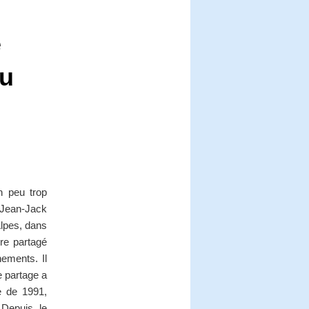
e
du
n peu trop
. Jean-Jack
lpes, dans
re partagé
ements. Il
e partage a
e de 1991,
 Depuis le