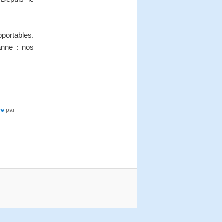
portables.
anne : nos
re
par