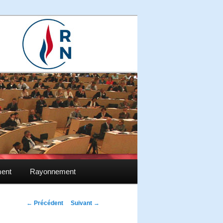
ment
Rayonnement
Navigation des
←
Précédent
Suivant
→
articles