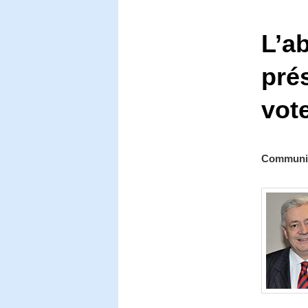
L’ab
pré
vote
Communiq