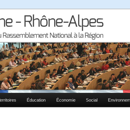
la région Auvergne – Rhône-Alpes
– Rhône-Alpes
erritoires
Éducation
Économie
Social
Environne