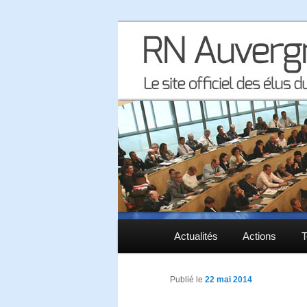
Le site officiel des élus RN à 
RN Auvergne 
Menu principal
Actualités
Aller au contenu principal
Aller au contenu secondaire
Actions
T
Publié le
22 mai 2014