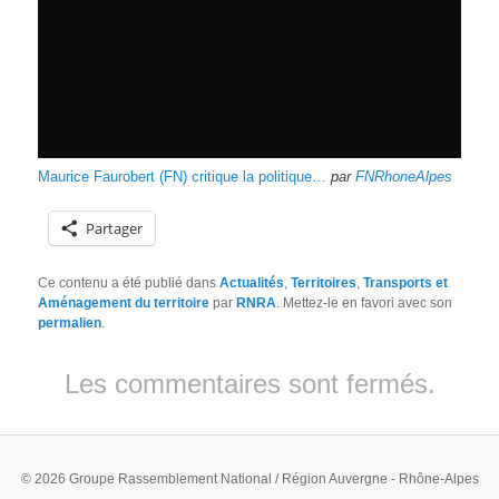
Maurice Faurobert (FN) critique la politique…
par
FNRhoneAlpes
Partager
Ce contenu a été publié dans
Actualités
,
Territoires
,
Transports et
Aménagement du territoire
par
RNRA
. Mettez-le en favori avec son
permalien
.
Les commentaires sont fermés.
© 2026 Groupe Rassemblement National / Région Auvergne - Rhône-Alpes