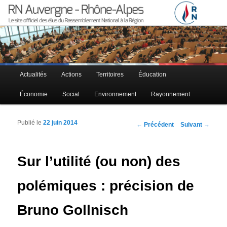
Le site officiel des élus RN à la région Auvergne – Rhône-Alpes
RN Auvergne – Rhône-Alpes
Menu principal
Actualités
Actions
Territoires
Éducation
Aller au contenu principal
Aller au contenu secondaire
Économie
Social
Environnement
Rayonnement
Publié le
22 juin 2014
Navigation des articles
←
Précédent
Suivant
→
Sur l’utilité (ou non) des
polémiques : précision de
Bruno Gollnisch