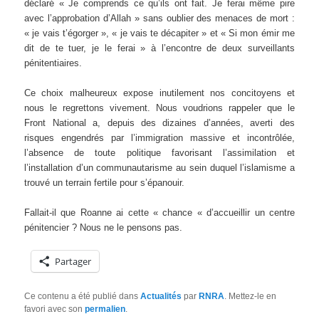
déclaré « Je comprends ce qu’ils ont fait. Je ferai même pire
avec l’approbation d’Allah » sans oublier des menaces de mort :
« je vais t’égorger », « je vais te décapiter » et « Si mon émir me
dit de te tuer, je le ferai » à l’encontre de deux surveillants
pénitentiaires.
Ce choix malheureux expose inutilement nos concitoyens et
nous le regrettons vivement. Nous voudrions rappeler que le
Front National a, depuis des dizaines d’années, averti des
risques engendrés par l’immigration massive et incontrôlée,
l’absence de toute politique favorisant l’assimilation et
l’installation d’un communautarisme au sein duquel l’islamisme a
trouvé un terrain fertile pour s’épanouir.
Fallait-il que Roanne ai cette « chance « d’accueillir un centre
pénitencier ? Nous ne le pensons pas.
Partager
Ce contenu a été publié dans
Actualités
par
RNRA
. Mettez-le en
favori avec son
permalien
.