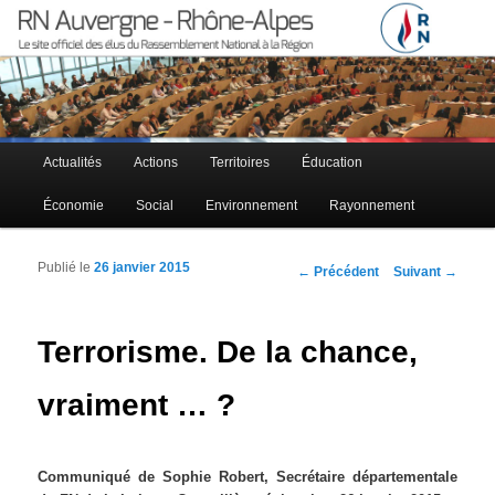
Le site officiel des élus RN à la région Auvergne – Rhône-Alpes
RN Auvergne – Rhône-Alpes
Menu principal
Actualités
Actions
Territoires
Éducation
Aller au contenu principal
Aller au contenu secondaire
Économie
Social
Environnement
Rayonnement
Publié le
26 janvier 2015
Navigation des articles
←
Précédent
Suivant
→
Terrorisme. De la chance,
vraiment … ?
Communiqué de Sophie Robert, Secrétaire départementale