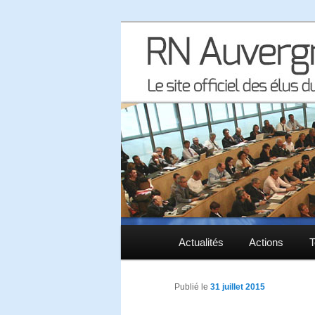
Le site officiel des élus RN à 
RN Auvergne 
Menu principal
Actualités
Aller au contenu principal
Aller au contenu secondaire
Actions
T
Publié le
31 juillet 2015