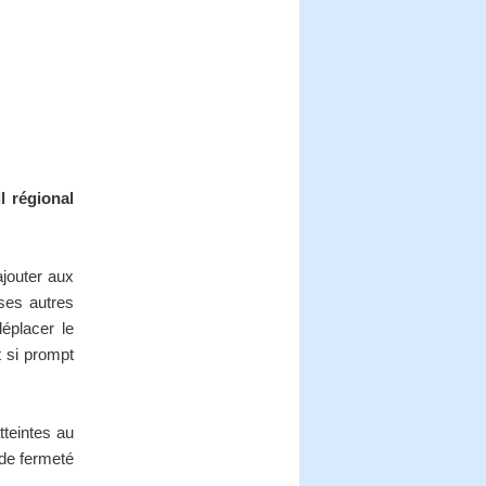
 régional
ajouter aux
uses autres
éplacer le
t si prompt
teintes au
nde fermeté