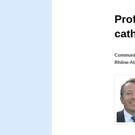
Pro
cat
Communiq
Rhône-Alp