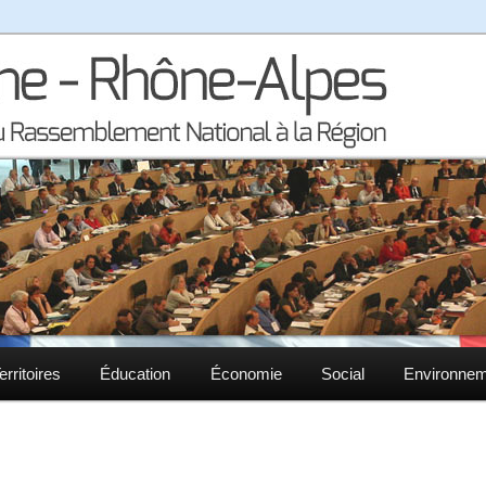
la région Auvergne – Rhône-Alpes
– Rhône-Alpes
erritoires
Éducation
Économie
Social
Environne