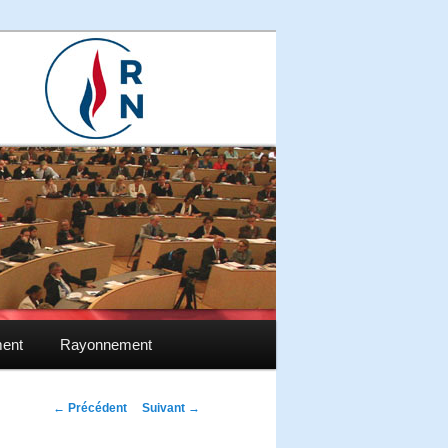
ment
Rayonnement
Navigation des
←
Précédent
Suivant
→
articles