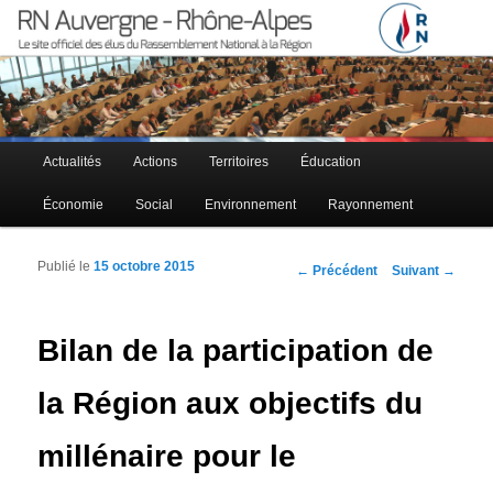
Le site officiel des élus RN à la région Auvergne – Rhône-Alpes
RN Auvergne – Rhône-Alpes
Menu principal
Actualités
Actions
Territoires
Éducation
Aller au contenu principal
Aller au contenu secondaire
Économie
Social
Environnement
Rayonnement
Publié le
15 octobre 2015
Navigation des articles
←
Précédent
Suivant
→
Bilan de la participation de
la Région aux objectifs du
millénaire pour le