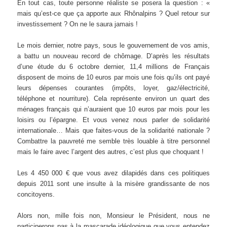
En tout cas, toute personne réaliste se posera la question : «
mais qu’est-ce que ça apporte aux Rhônalpins ? Quel retour sur
investissement ? On ne le saura jamais !
Le mois dernier, notre pays, sous le gouvernement de vos amis,
a battu un nouveau record de chômage. D’après les résultats
d’une étude du 6 octobre dernier, 11,4 millions de Français
disposent de moins de 10 euros par mois une fois qu’ils ont payé
leurs dépenses courantes (impôts, loyer, gaz/électricité,
téléphone et nourriture). Cela représente environ un quart des
ménages français qui n’auraient que 10 euros par mois pour les
loisirs ou l’épargne. Et vous venez nous parler de solidarité
internationale… Mais que faites-vous de la solidarité nationale ?
Combattre la pauvreté me semble très louable à titre personnel
mais le faire avec l’argent des autres, c’est plus que choquant !
Les 4 450 000 € que vous avez dilapidés dans ces politiques
depuis 2011 sont une insulte à la misère grandissante de nos
concitoyens.
Alors non, mille fois non, Monsieur le Président, nous ne
participerons pas à la mascarade idéologique que vous entendez