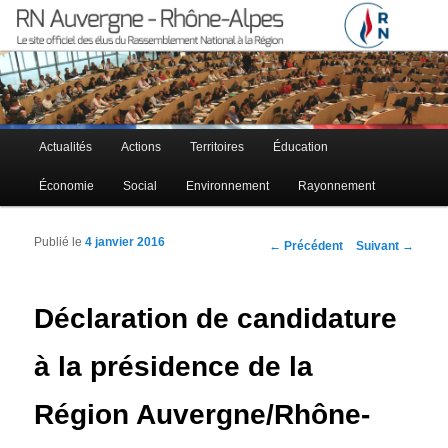
Le site officiel des élus RN à la région Auvergne – Rhône-Alpes
RN Auvergne – Rhône-Alpes
Menu principal
Actualités
Actions
Territoires
Éducation
Aller au contenu principal
Aller au contenu secondaire
Économie
Social
Environnement
Rayonnement
Publié le
4 janvier 2016
Navigation des articles
←
Précédent
Suivant
→
Déclaration de candidature
à la présidence de la
Région Auvergne/Rhône-