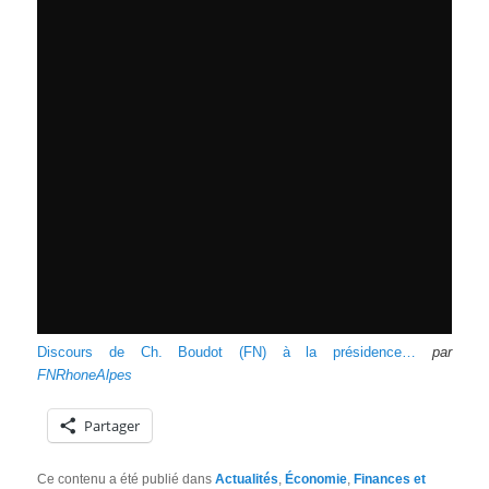
Discours de Ch. Boudot (FN) à la présidence…
par
FNRhoneAlpes
Partager
Ce contenu a été publié dans
Actualités
,
Économie
,
Finances et