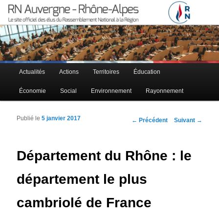
Le site officiel des élus RN à la région Auvergne – Rhône-Alpes
RN Auvergne – Rhône-Alpes
Menu principal
Actualités
Actions
Territoires
Éducation
Aller au contenu principal
Aller au contenu secondaire
Économie
Social
Environnement
Rayonnement
Publié le
5 janvier 2017
Navigation des articles
←
Précédent
Suivant
→
Département du Rhône : le
département le plus
cambriolé de France