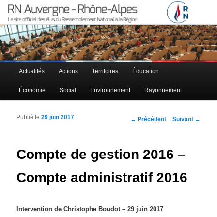
Le site officiel des élus RN à la région Auvergne – Rhône-Alpes
RN Auvergne – Rhône-Alpes
Menu principal
Actualités
Actions
Territoires
Éducation
Aller au contenu principal
Aller au contenu secondaire
Économie
Social
Environnement
Rayonnement
Publié le
29 juin 2017
Navigation des articles
←
Précédent
Suivant
→
Compte de gestion 2016 –
Compte administratif 2016
Intervention de Christophe Boudot – 29 juin 2017