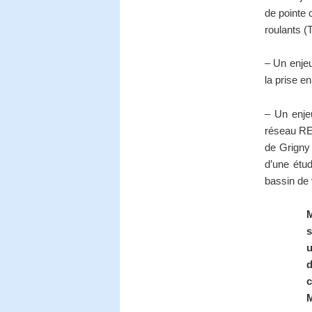
de pointe 
roulants 
– Un enjeu
la prise e
– Un enjeu
réseau RER
de Grigny
d’une étud
bassin de 
M
s
u
d
c
M