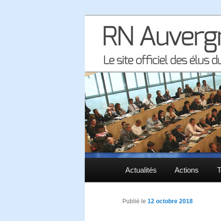
Le site officiel des élus RN à 
RN Auvergne 
Menu principal
Actualités
Aller au contenu principal
Aller au contenu secondaire
Actions
T
Publié le
12 octobre 2018