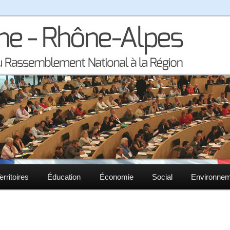
la région Auvergne – Rhône-Alpes
– Rhône-Alpes
erritoires
Éducation
Économie
Social
Environne