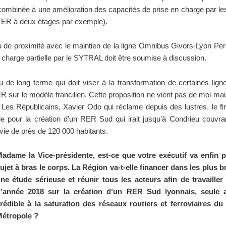
combinée à une amélioration des capacités de prise en charge par le
(TER à deux étages par exemple).
 de proximité avec le maintien de la ligne Omnibus Givors-Lyon Pe
n charge partielle par le SYTRAL doit être soumise à discussion.
 de long terme qui doit viser à la transformation de certaines li
 sur le modèle francilien. Cette proposition ne vient pas de moi ma
 Les Républicains, Xavier Odo qui réclame depuis des lustres, le f
e pour la création d’un RER Sud qui irait jusqu’à Condrieu couvra
vie de près de 120 000 habitants.
adame la Vice-présidente, est-ce que votre exécutif va enfin 
ujet à bras le corps. La Région va-t-elle financer dans les plus b
ne étude sérieuse et réunir tous les acteurs afin de travailler 
’année 2018 sur la création d’un RER Sud lyonnais, seule al
rédible à la saturation des réseaux routiers et ferroviaires du
étropole ?