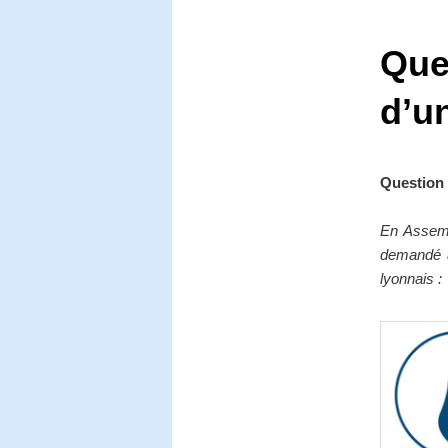
Ques
d’u
Question 
En Assemb
demandé à
lyonnais :