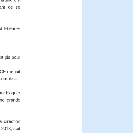
ant de se
t Etienne-
nt pis pour
NCF menait
comble ».
ur bloquer
une grande
a direction
2018, soit