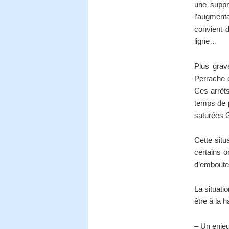
une suppr
l’augmenta
convient 
ligne…
Plus grav
Perrache q
Ces arrêts
temps de p
saturées G
Cette situ
certains o
d’emboutei
La situati
être à la 
– Un enjeu