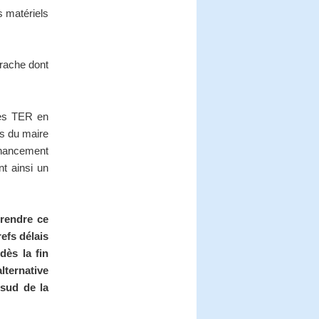
s matériels
rrache dont
gnes TER en
is du maire
inancement
nt ainsi un
prendre ce
refs délais
dès la fin
ternative
 sud de la