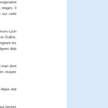
xigeraient
 étages. Il
 sur cette
ivors-Lyon
et Oullins.
ongeant les
lignes déjà
 train dont
les risques
-Alpes doit
 aux heures