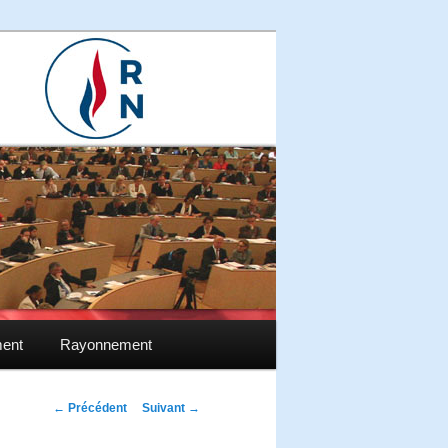
ment
Rayonnement
Navigation des
←
Précédent
Suivant
→
articles