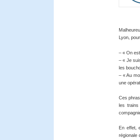
Malheureu
Lyon, pour
– « On est
– « Je sui
les boucho
– « Au mo
une opérat
Ces phras
les train
compagni
En effet, 
régionale