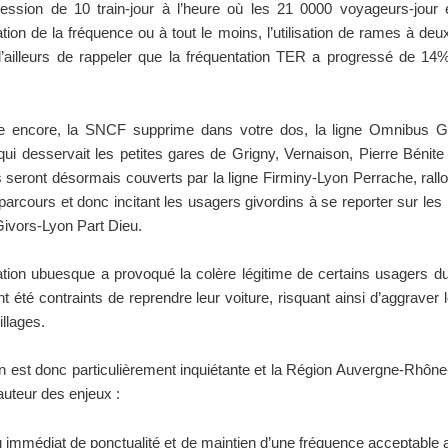
ession de 10 train-jour à l’heure où les 21 0000 voyageurs-jour e
tion de la fréquence ou à tout le moins, l’utilisation de rames à deux
d’ailleurs de rappeler que la fréquentation TER a progressé de 14%
e encore, la SNCF supprime dans votre dos, la ligne Omnibus G
ui desservait les petites gares de Grigny, Vernaison, Pierre Bénite 
 seront désormais couverts par la ligne Firminy-Lyon Perrache, rall
arcours et donc incitant les usagers givordins à se reporter sur les 
ivors-Lyon Part Dieu.
ation ubuesque a provoqué la colère légitime de certains usagers du
nt été contraints de reprendre leur voiture, risquant ainsi d’aggraver 
llages.
on est donc particulièrement inquiétante et la Région Auvergne-Rhône
hauteur des enjeux :
 immédiat de ponctualité et de maintien d’une fréquence acceptable