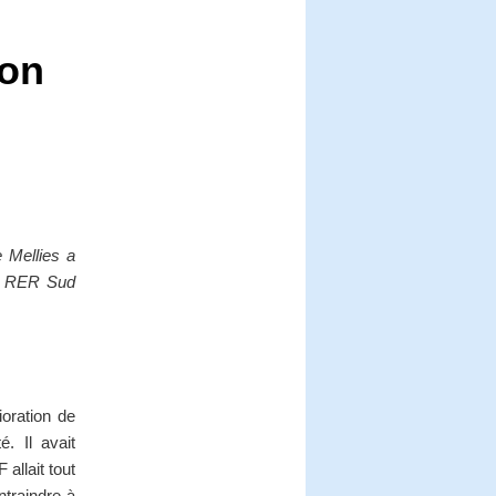
ion
 Mellies a
un RER Sud
ioration de
é. Il avait
allait tout
ntraindre à