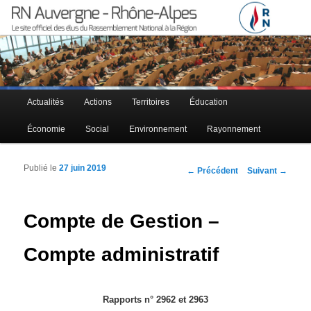
Le site officiel des élus RN à la région Auvergne – Rhône-Alpes
RN Auvergne – Rhône-Alpes
Menu principal
Actualités
Actions
Territoires
Éducation
Aller au contenu principal
Aller au contenu secondaire
Économie
Social
Environnement
Rayonnement
Publié le
27 juin 2019
Navigation des articles
←
Précédent
Suivant
→
Compte de Gestion –
Compte administratif
Rapports n° 2962 et 2963