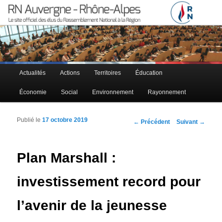
Le site officiel des élus RN à la région Auvergne – Rhône-Alpes
RN Auvergne – Rhône-Alpes
Menu principal
Actualités
Actions
Territoires
Éducation
Aller au contenu principal
Aller au contenu secondaire
Économie
Social
Environnement
Rayonnement
Publié le
17 octobre 2019
Navigation des articles
←
Précédent
Suivant
→
Plan Marshall :
investissement record pour
l’avenir de la jeunesse