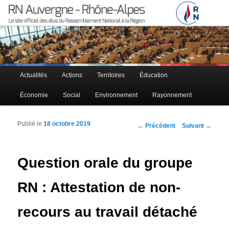
Le site officiel des élus RN à la région Auvergne – Rhône-Alpes
RN Auvergne – Rhône-Alpes
Menu principal
Actualités
Actions
Territoires
Éducation
Aller au contenu principal
Aller au contenu secondaire
Économie
Social
Environnement
Rayonnement
Publié le
18 octobre 2019
Navigation des articles
←
Précédent
Suivant
→
Question orale du groupe
RN : Attestation de non-
recours au travail détaché