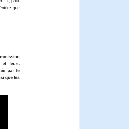
la CP, pour
énière que
Commission
 et leurs
rée par le
si que les