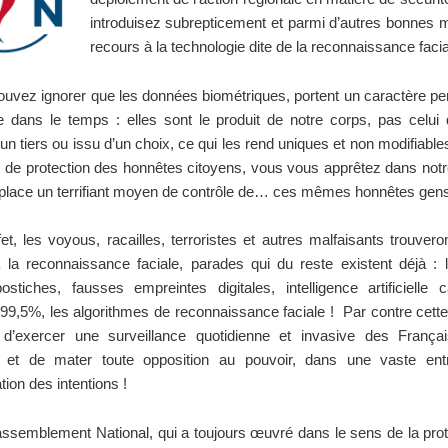
introduisez subrepticement et parmi d’autres bonnes 
recours à la technologie dite de la reconnaissance facia
uvez ignorer que les données biométriques, portent un caractère p
e dans le temps : elles sont le produit de notre corps, pas celui
’un tiers ou issu d’un choix, ce qui les rend uniques et non modifiable
e de protection des honnêtes citoyens, vous vous apprêtez dans notr
 place un terrifiant moyen de contrôle de… ces mêmes honnêtes gens
et, les voyous, racailles, terroristes et autres malfaisants trouvero
la reconnaissance faciale, parades qui du reste existent déjà : l
ostiches, fausses empreintes digitales, intelligence artificielle
99,5%, les algorithmes de reconnaissance faciale ! Par contre cett
 d’exercer une surveillance quotidienne et invasive des Françai
er et de mater toute opposition au pouvoir, dans une vaste ent
tion des intentions !
ssemblement National, qui a toujours œuvré dans le sens de la pro