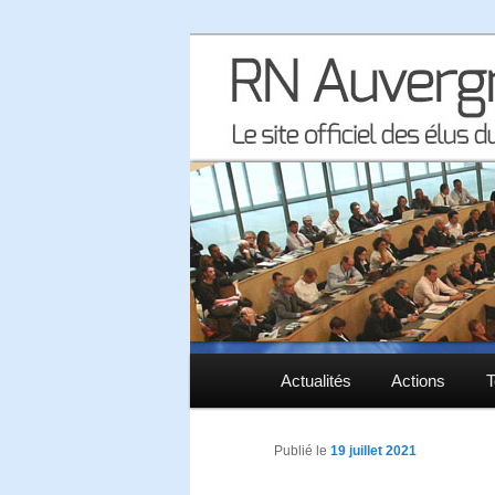
Le site officiel des élus RN à 
RN Auvergne 
Menu principal
Actualités
Aller au contenu principal
Aller au contenu secondaire
Actions
T
Publié le
19 juillet 2021