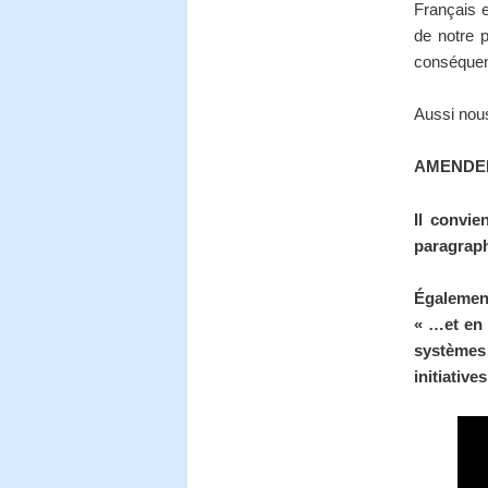
Français e
de notre p
conséquen
Aussi nou
AMENDE
Il convie
paragraph
Également
« …et en 
systèmes 
initiatives