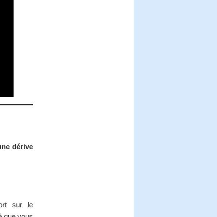
une dérive
ort sur le
té que vous