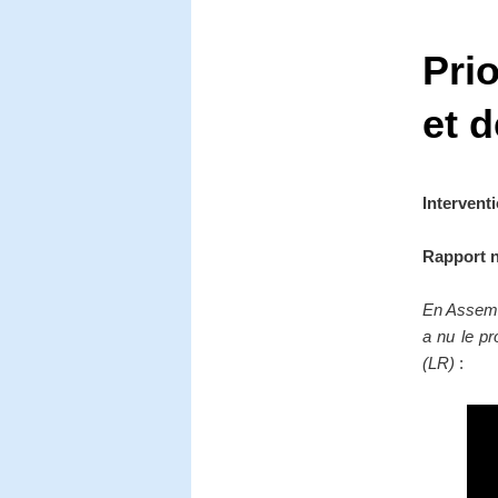
Prio
et d
Interventi
Rapport n
En Assembl
a nu le pr
(LR)
: