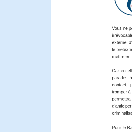
Vous ne po
irrévocabl
externe, d
le prétext
mettre en
Car en eff
parades à 
contact, p
tromper à 
permettra
d’anticip
criminalisa
Pour le Ra