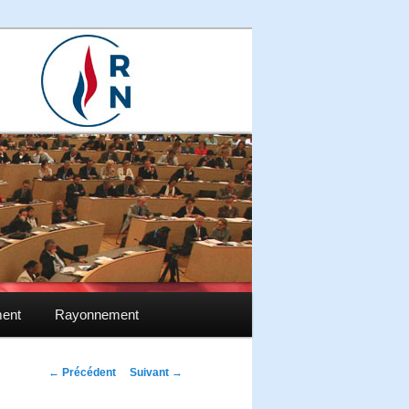
ment
Rayonnement
Navigation des
←
Précédent
Suivant
→
articles