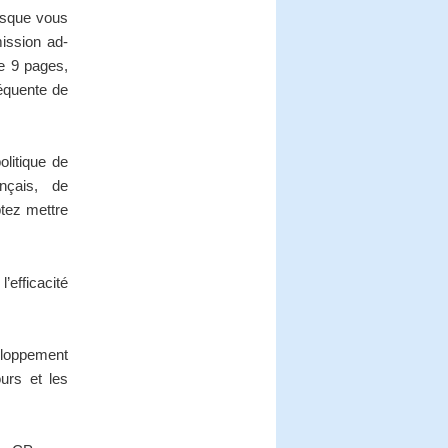
isque vous
ission ad-
de 9 pages,
équente de
olitique de
rançais, de
tez mettre
’efficacité
eloppement
urs et les