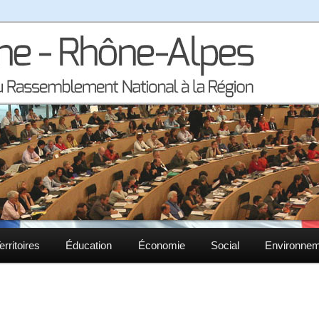
la région Auvergne – Rhône-Alpes
– Rhône-Alpes
erritoires
Éducation
Économie
Social
Environne