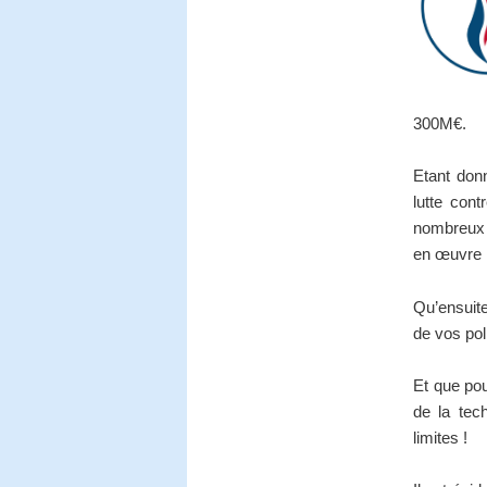
300M€.
Etant donn
lutte cont
nombreux 
en œuvre m
Qu’ensuite
de vos pol
Et que po
de la tec
limites !