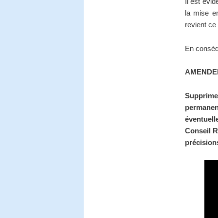
Il est évi
la mise e
revient ce 
En conséqu
AMENDE
Supprimer
permanen
éventuell
Conseil R
précision