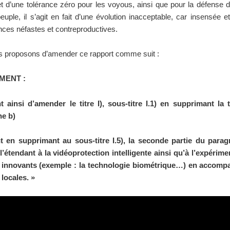
t d’une tolérance zéro pour les voyous, ainsi que pour la défense d
euple, il s’agit en fait d’une évolution inacceptable, car insensée e
ces néfastes et contreproductives.
s proposons d’amender ce rapport comme suit :
MENT :
nt ainsi d’amender le titre I), sous-titre I.1) en supprimant la t
e b)
 en supprimant au sous-titre I.5), la seconde partie du parag
l’étendant à la vidéoprotection intelligente ainsi qu’à l’expérime
innovants (exemple : la technologie biométrique…) en accomp
 locales. »