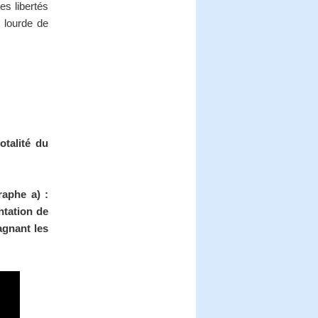
es libertés
t lourde de
otalité du
raphe a) :
ntation de
agnant les