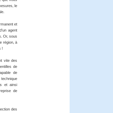
mesures, le
le.
ermanent et
 d’un agent
s. Or, sous
e région, à
 !
nt vite des
entilles de
 capable de
e technique
s et ainsi
reprise de
tection des