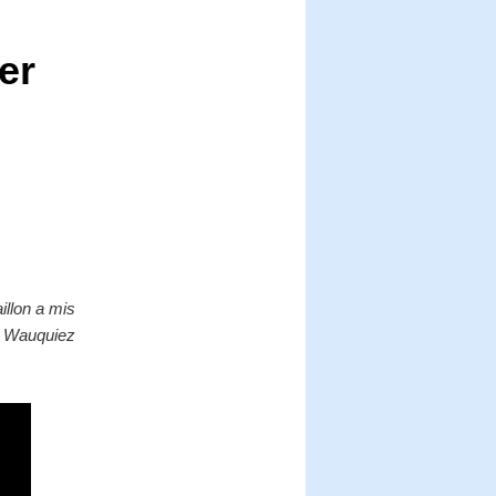
ier
illon a mis
nt Wauquiez