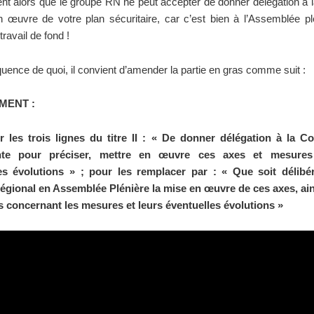
dent alors que le groupe RN ne peut accepter de donner délégation à 
n œuvre de votre plan sécuritaire, car c’est bien à l’Assemblée pl
travail de fond !
ence de quoi, il convient d’amender la partie en gras comme suit :
MENT :
 les trois lignes du titre II : « De donner délégation à la 
te pour préciser, mettre en œuvre ces axes et mesures
es évolutions » ; pour les remplacer par : « Que soit délibé
égional en Assemblée Plénière la mise en œuvre de ces axes, ain
s concernant les mesures et leurs éventuelles évolutions »