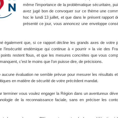
même l’importance de la problématique sécuritaire, pu
avez jugé bon de convoquer sur ce thème une comm
hoc le lundi 13 juillet, et que dans le présent rapport 
présenté ce jour, vous annoncez une enveloppe cons
é également que, si ce rapport décline les grands axes de votre p
re l’insécurité endémique qui continue à « pourrir » la vie des F
points restent flous, et que les mesures concrètes que vous comp
anquent, c’est le moins que l’on puisse dire, de précisions.
 aucune évaluation ne semble prévue pour mesurer les résultats et l
itiques en matière de sécurité de votre précèdent mandat.
ur terminer vous voulez engager la Région dans un aventureux dév
hnologie de la reconnaissance faciale, sans en préciser les conto