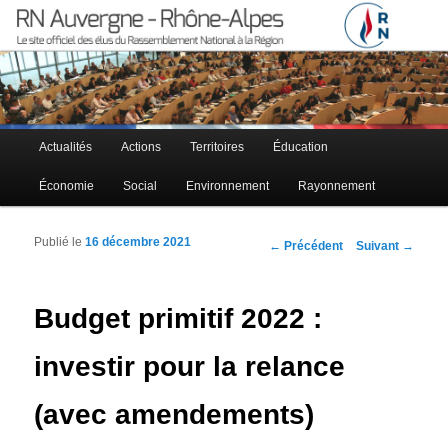
Le site officiel des élus RN à la région Auvergne – Rhône-Alpes
RN Auvergne – Rhône-Alpes
Menu principal
Actualités
Actions
Territoires
Éducation
Aller au contenu principal
Aller au contenu secondaire
Économie
Social
Environnement
Rayonnement
Publié le
16 décembre 2021
Navigation des articles
←
Précédent
Suivant
→
Budget primitif 2022 :
investir pour la relance
(avec amendements)