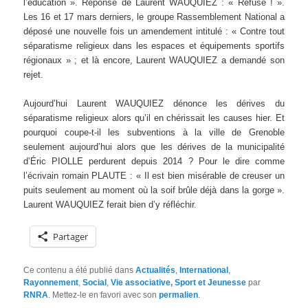
l’éducation ». Réponse de Laurent WAUQUIEZ : « Refusé ! ».
Les 16 et 17 mars derniers, le groupe Rassemblement National a
déposé une nouvelle fois un amendement intitulé : « Contre tout
séparatisme religieux dans les espaces et équipements sportifs
régionaux » ; et là encore, Laurent WAUQUIEZ a demandé son
rejet.
Aujourd’hui Laurent WAUQUIEZ dénonce les dérives du
séparatisme religieux alors qu’il en chérissait les causes hier. Et
pourquoi coupe-t-il les subventions à la ville de Grenoble
seulement aujourd’hui alors que les dérives de la municipalité
d’Éric PIOLLE perdurent depuis 2014 ? Pour le dire comme
l’écrivain romain PLAUTE : « Il est bien misérable de creuser un
puits seulement au moment où la soif brûle déjà dans la gorge ».
Laurent WAUQUIEZ ferait bien d’y réfléchir.
Partager
Ce contenu a été publié dans
Actualités
,
International
,
Rayonnement
,
Social
,
Vie associative, Sport et Jeunesse
par
RNRA
. Mettez-le en favori avec son
permalien
.