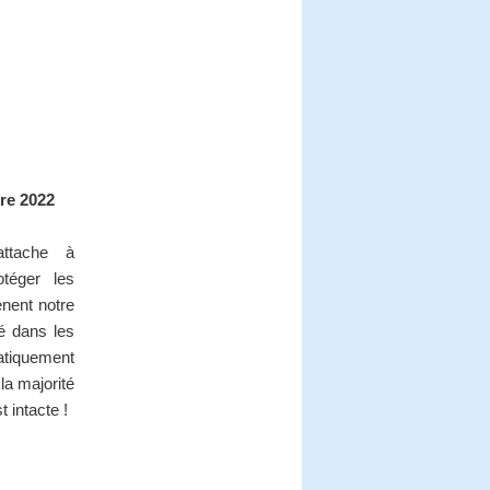
s
re 2022
attache à
téger les
nent notre
ité dans les
tiquement
la majorité
 intacte !