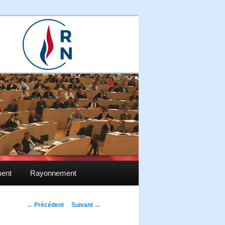
ment
Rayonnement
Navigation des
←
Précédent
Suivant
→
articles