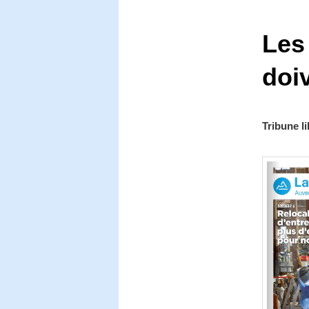
Les
doiv
Tribune l