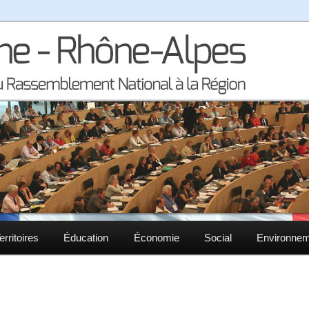
la région Auvergne – Rhône-Alpes
– Rhône-Alpes
erritoires
Éducation
Économie
Social
Environne