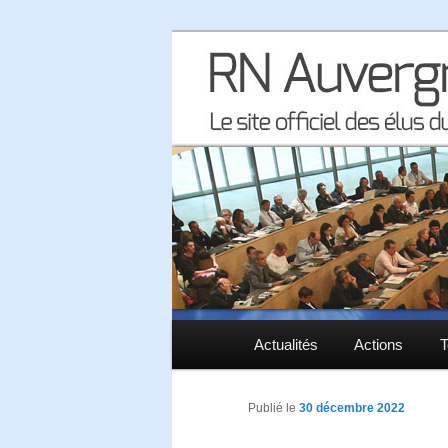
Le site officiel des élus RN à 
RN Auvergne 
Menu principal
Actualités
Aller au contenu principal
Aller au contenu secondaire
Actions
T
Publié le
30 décembre 2022