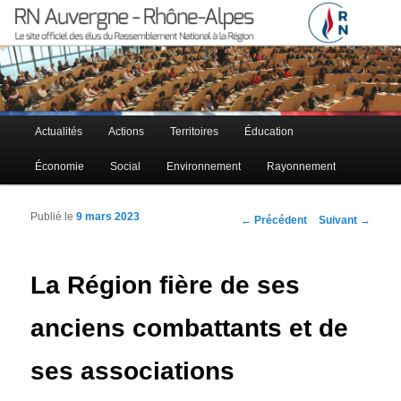
Le site officiel des élus RN à la région Auvergne – Rhône-Alpes
RN Auvergne – Rhône-Alpes
Menu principal
Actualités
Actions
Territoires
Éducation
Aller au contenu principal
Aller au contenu secondaire
Économie
Social
Environnement
Rayonnement
Publié le
9 mars 2023
Navigation des articles
←
Précédent
Suivant
→
La Région fière de ses
anciens combattants et de
ses associations