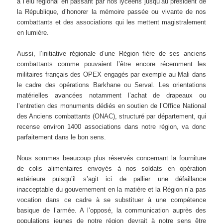
à l’élu régional en passant par nos lycéens jusqu’au président de
la République, d’honorer la mémoire passée ou vivante de nos
combattants et des associations qui les mettent magistralement
en lumière.
Aussi, l’initiative régionale d’une Région fière de ses anciens
combattants comme pouvaient l’être encore récemment les
militaires français des OPEX engagés par exemple au Mali dans
le cadre des opérations Barkhane ou Serval. Les orientations
matérielles avancées notamment l’achat de drapeaux ou
l’entretien des monuments dédiés en soutien de l’Office National
des Anciens combattants (ONAC), structuré par département, qui
recense environ 1400 associations dans notre région, va donc
parfaitement dans le bon sens.
Nous sommes beaucoup plus réservés concernant la fourniture
de colis alimentaires envoyés à nos soldats en opération
extérieure puisqu’il s’agit ici de pallier une défaillance
inacceptable du gouvernement en la matière et la Région n’a pas
vocation dans ce cadre à se substituer à une compétence
basique de l’armée. A l’opposé, la communication auprès des
populations jeunes de notre région devrait à notre sens être