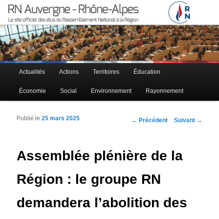
Le site officiel des élus RN à la région Auvergne – Rhône-Alpes
RN Auvergne – Rhône-Alpes
Menu principal
Actualités
Actions
Territoires
Éducation
Aller au contenu principal
Aller au contenu secondaire
Économie
Social
Environnement
Rayonnement
Publié le
25 mars 2025
Navigation des articles
←
Précédent
Suivant
→
Assemblée plénière de la
Région : le groupe RN
demandera l’abolition des