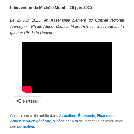
Intervention de Michèle Morel
– 26 juin 2025
Le 26 juin 2025, en Assemblée plénière du Conseil régional
Auvergne – Rhône-Alpes, Michèle Morel (RN) est intervenu sur
la
gestion RH de la Région :
Partager
Ce contenu a été publié dans
Actualités
,
Économie
,
Finances et
Administration générale
,
Vidéos
par
RNRA
. Mettez-le en favori avec
son
permalien
.