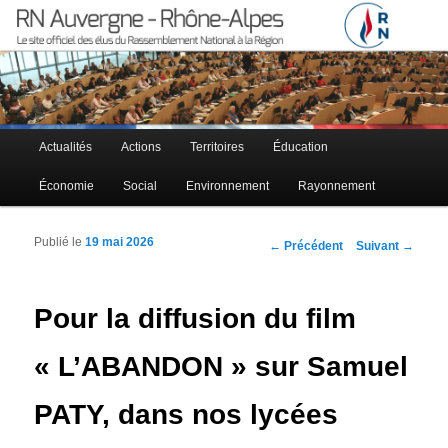
Le site officiel des élus RN à la région Auvergne – Rhône-Alpes
RN Auvergne – Rhône-Alpes
Menu principal
Actualités
Actions
Territoires
Éducation
Aller au contenu principal
Aller au contenu secondaire
Économie
Social
Environnement
Rayonnement
Publié le
19 mai 2026
Navigation des articles
←
Précédent
Suivant
→
Pour la diffusion du film
« L’ABANDON » sur Samuel
PATY, dans nos lycées