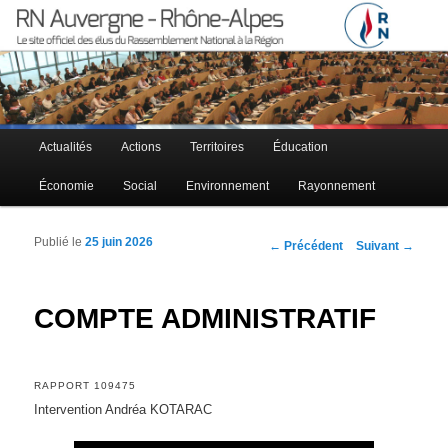
Le site officiel des élus RN à la région Auvergne – Rhône-Alpes
RN Auvergne – Rhône-Alpes
Menu principal
Actualités
Actions
Territoires
Éducation
Aller au contenu principal
Aller au contenu secondaire
Économie
Social
Environnement
Rayonnement
Publié le
25 juin 2026
Navigation des articles
←
Précédent
Suivant
→
COMPTE ADMINISTRATIF
RAPPORT 109475
Intervention Andréa KOTARAC