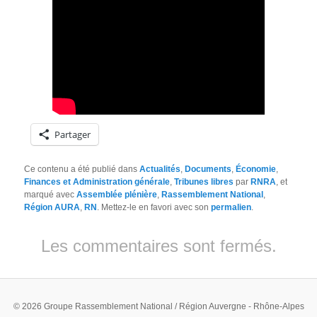
Partager
Ce contenu a été publié dans
Actualités
,
Documents
,
Économie
,
Finances et Administration générale
,
Tribunes libres
par
RNRA
, et
marqué avec
Assemblée plénière
,
Rassemblement National
,
Région AURA
,
RN
. Mettez-le en favori avec son
permalien
.
Les commentaires sont fermés.
© 2026 Groupe Rassemblement National / Région Auvergne - Rhône-Alpes