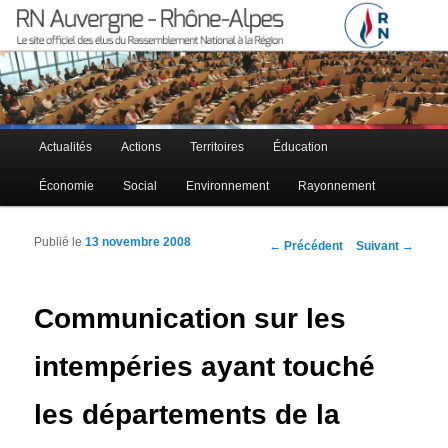
Le site officiel des élus RN à la région Auvergne – Rhône-Alpes
RN Auvergne – Rhône-Alpes
Menu principal
Actualités
Actions
Territoires
Éducation
Aller au contenu principal
Aller au contenu secondaire
Économie
Social
Environnement
Rayonnement
Publié le
13 novembre 2008
Navigation des articles
←
Précédent
Suivant
→
Communication sur les
intempéries ayant touché
les départements de la