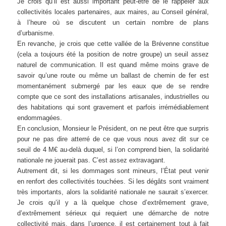
Je crois qu’il est aussi important peut-être de le rappeler aux
collectivités locales partenaires, aux maires, au Conseil général,
à l’heure où se discutent un certain nombre de plans
d’urbanisme.
En revanche, je crois que cette vallée de la Brévenne constitue
(cela a toujours été la position de notre groupe) un seuil assez
naturel de communication. Il est quand même moins grave de
savoir qu’une route ou même un ballast de chemin de fer est
momentanément submergé par les eaux que de se rendre
compte que ce sont des installations artisanales, industrielles ou
des habitations qui sont gravement et parfois irrémédiablement
endommagées.
En conclusion, Monsieur le Président, on ne peut être que surpris
pour ne pas dire atterré de ce que vous nous avez dit sur ce
seuil de 4 M€ au-delà duquel, si l’on comprend bien, la solidarité
nationale ne jouerait pas. C’est assez extravagant.
Autrement dit, si les dommages sont mineurs, l’État peut venir
en renfort des collectivités touchées. Si les dégâts sont vraiment
très importants, alors la solidarité nationale ne saurait s’exercer.
Je crois qu’il y a là quelque chose d’extrêmement grave,
d’extrêmement sérieux qui requiert une démarche de notre
collectivité mais, dans l’urgence, il est certainement tout à fait