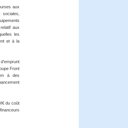
bourses aux
 sociales,
équipements
relatif aux
quelles les
ent et à la
e d’emprunt
roupe Front
ien à des
inancement
 M€ du coût
-financeurs