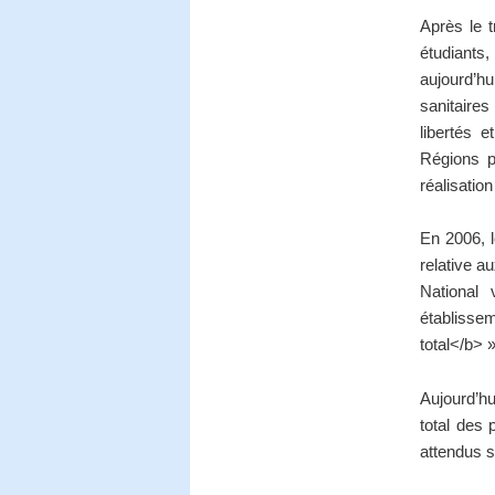
Après le t
étudiants
aujourd’hu
sanitaires
libertés e
Régions po
réalisatio
En 2006, l
relative a
National
établisse
total</b> 
Aujourd’hu
total des 
attendus s