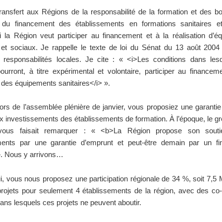
ransfert aux Régions de la responsabilité de la formation et des 
, du financement des établissements en formations sanitaires et
i la Région veut participer au financement et à la réalisation d’
 et sociaux. Je rappelle le texte de loi du Sénat du 13 août 2004 
t responsabilités locales. Je cite : « <i>Les conditions dans les
urront, à titre expérimental et volontaire, participer au financem
n des équipements sanitaires</i> ».
ors de l’assemblée plénière de janvier, vous proposiez une garanti
ux investissements des établissements de formation. À l’époque, le g
 vous faisait remarquer : « <b>La Région propose son sout
ments par une garantie d’emprunt et peut-être demain par un f
». Nous y arrivons…
i, vous nous proposez une participation régionale de 34 %, soit 7,5
projets pour seulement 4 établissements de la région, avec des co
ans lesquels ces projets ne peuvent aboutir.