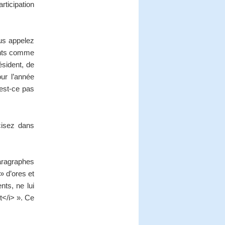
rticipation
ous appelez
ents comme
ésident, de
ur l’année
est-ce pas
cisez dans
aragraphes
» d’ores et
nts, ne lui
t</i> ». Ce