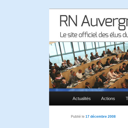
Le site officiel des élus RN à 
RN Auvergne 
Menu principal
Actualités
Aller au contenu principal
Aller au contenu secondaire
Actions
T
Publié le
17 décembre 2008