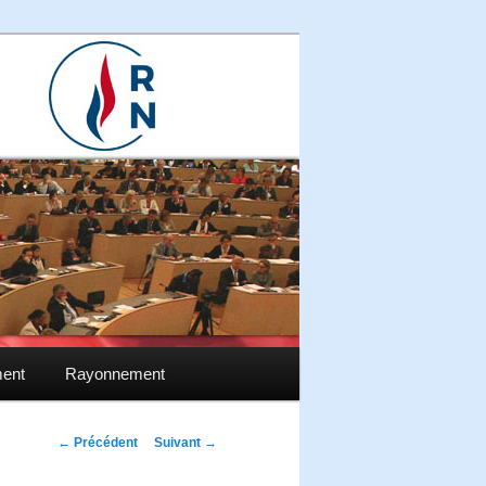
ment
Rayonnement
Navigation des
←
Précédent
Suivant
→
articles