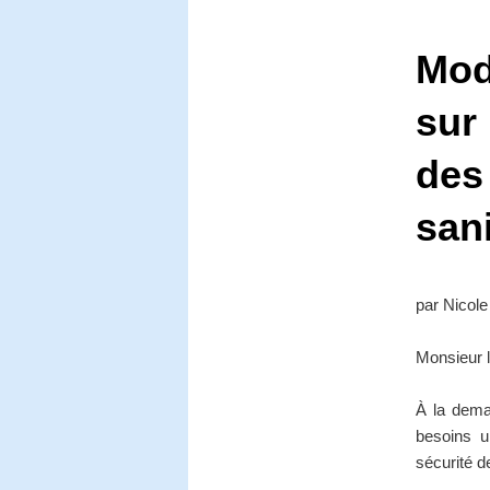
Mod
sur
des
sani
par Nico
Monsieur l
À la dema
besoins u
sécurité d