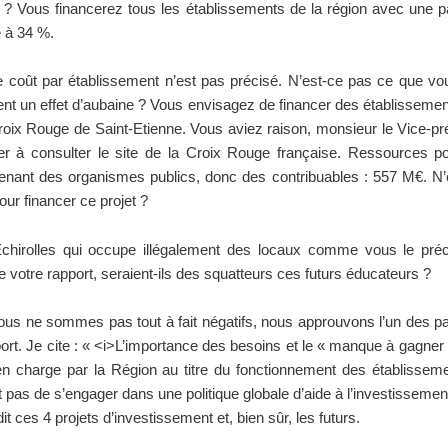
? Vous financerez tous les établissements de la région avec une pa
 à 34 %.
e coût par établissement n’est pas précisé. N’est-ce pas ce que v
nt un effet d’aubaine ? Vous envisagez de financer des établissem
oix Rouge de Saint-Etienne. Vous aviez raison, monsieur le Vice-pr
ter à consulter le site de la Croix Rouge française. Ressources po
enant des organismes publics, donc des contribuables : 557 M€. N’
our financer ce projet ?
Echirolles qui occupe illégalement des locaux comme vous le pré
e votre rapport, seraient-ils des squatteurs ces futurs éducateurs ?
s ne sommes pas tout à fait négatifs, nous approuvons l’un des p
ort. Je cite : « <i>L’importance des besoins et le « manque à gagner 
en charge par la Région au titre du fonctionnement des établisseme
 pas de s’engager dans une politique globale d’aide à l’investissemen
it ces 4 projets d’investissement et, bien sûr, les futurs.