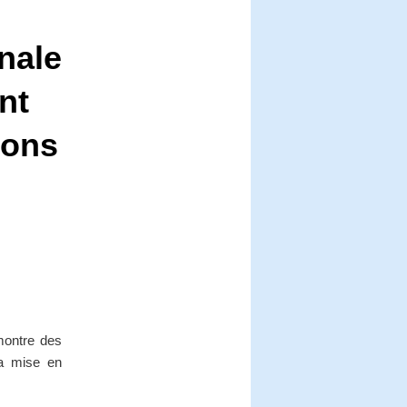
nale
nt
ions
montre des
la mise en