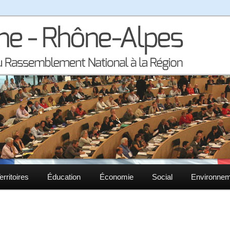
la région Auvergne – Rhône-Alpes
– Rhône-Alpes
erritoires
Éducation
Économie
Social
Environne