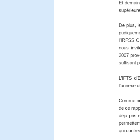
Et demain 
supérieure
De plus, l
pudiqueme
l’IRFSS Cr
nous invi
2007 prov
suffisant p
L’IFTS d’
l’annexe d
Comme nou
de ce rapp
déjà pris 
permettent
qui contred