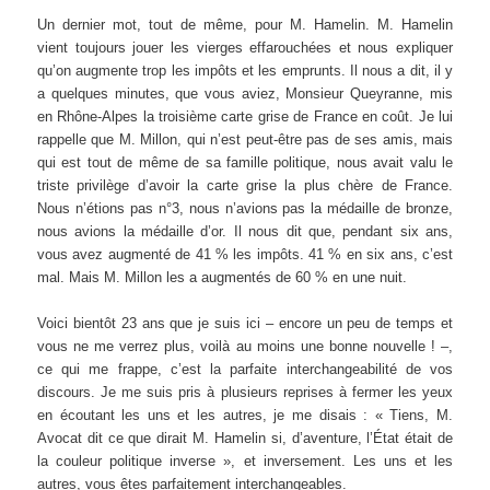
Un dernier mot, tout de même, pour M. Hamelin. M. Hamelin
vient toujours jouer les vierges effarouchées et nous expliquer
qu’on augmente trop les impôts et les emprunts. Il nous a dit, il y
a quelques minutes, que vous aviez, Monsieur Queyranne, mis
en Rhône-Alpes la troisième carte grise de France en coût. Je lui
rappelle que M. Millon, qui n’est peut-être pas de ses amis, mais
qui est tout de même de sa famille politique, nous avait valu le
triste privilège d’avoir la carte grise la plus chère de France.
Nous n’étions pas n°3, nous n’avions pas la médaille de bronze,
nous avions la médaille d’or. Il nous dit que, pendant six ans,
vous avez augmenté de 41 % les impôts. 41 % en six ans, c’est
mal. Mais M. Millon les a augmentés de 60 % en une nuit.
Voici bientôt 23 ans que je suis ici – encore un peu de temps et
vous ne me verrez plus, voilà au moins une bonne nouvelle ! –,
ce qui me frappe, c’est la parfaite interchangeabilité de vos
discours. Je me suis pris à plusieurs reprises à fermer les yeux
en écoutant les uns et les autres, je me disais : « Tiens, M.
Avocat dit ce que dirait M. Hamelin si, d’aventure, l’État était de
la couleur politique inverse », et inversement. Les uns et les
autres, vous êtes parfaitement interchangeables.