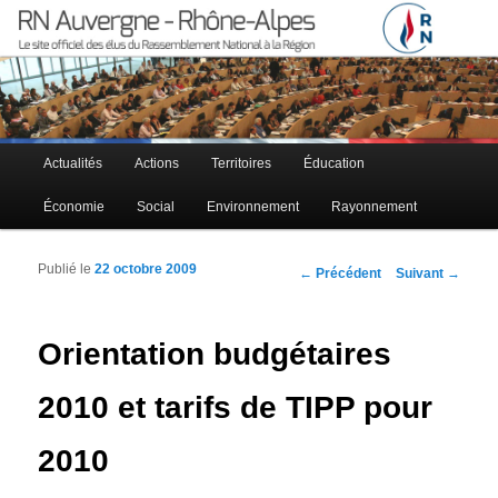
Le site officiel des élus RN à la région Auvergne – Rhône-Alpes
RN Auvergne – Rhône-Alpes
Menu principal
Actualités
Actions
Territoires
Éducation
Aller au contenu principal
Aller au contenu secondaire
Économie
Social
Environnement
Rayonnement
Publié le
22 octobre 2009
Navigation des articles
←
Précédent
Suivant
→
Orientation budgétaires
2010 et tarifs de TIPP pour
2010