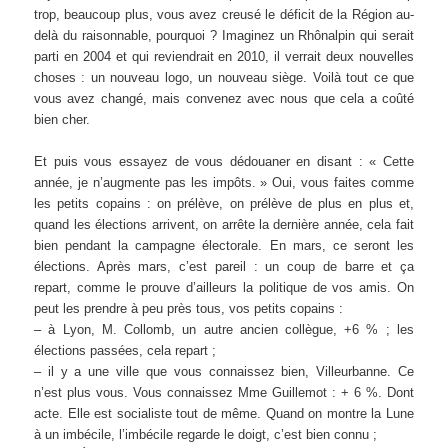
trop, beaucoup plus, vous avez creusé le déficit de la Région au-
delà du raisonnable, pourquoi ? Imaginez un Rhônalpin qui serait
parti en 2004 et qui reviendrait en 2010, il verrait deux nouvelles
choses : un nouveau logo, un nouveau siège. Voilà tout ce que
vous avez changé, mais convenez avec nous que cela a coûté
bien cher.
Et puis vous essayez de vous dédouaner en disant : « Cette
année, je n’augmente pas les impôts. » Oui, vous faites comme
les petits copains : on prélève, on prélève de plus en plus et,
quand les élections arrivent, on arrête la dernière année, cela fait
bien pendant la campagne électorale. En mars, ce seront les
élections. Après mars, c’est pareil : un coup de barre et ça
repart, comme le prouve d’ailleurs la politique de vos amis. On
peut les prendre à peu près tous, vos petits copains :
– à Lyon, M. Collomb, un autre ancien collègue, +6 % ; les
élections passées, cela repart ;
– il y a une ville que vous connaissez bien, Villeurbanne. Ce
n’est plus vous. Vous connaissez Mme Guillemot : + 6 %. Dont
acte. Elle est socialiste tout de même. Quand on montre la Lune
à un imbécile, l’imbécile regarde le doigt, c’est bien connu ;