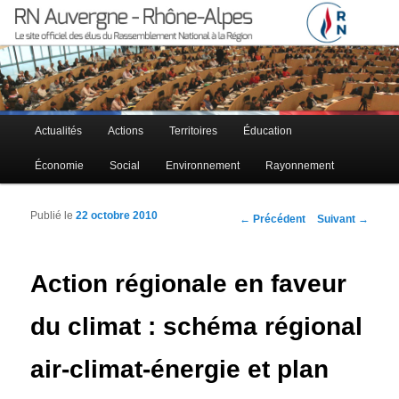
Le site officiel des élus RN à la région Auvergne – Rhône-Alpes
RN Auvergne – Rhône-Alpes
Menu principal
Actualités
Actions
Territoires
Éducation
Aller au contenu principal
Aller au contenu secondaire
Économie
Social
Environnement
Rayonnement
Publié le
22 octobre 2010
Navigation des articles
←
Précédent
Suivant
→
Action régionale en faveur
du climat : schéma régional
air-climat-énergie et plan