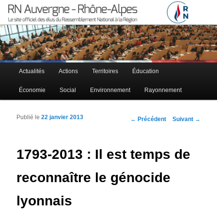
Le site officiel des élus RN à la région Auvergne – Rhône-Alpes
RN Auvergne – Rhône-Alpes
Menu principal
Actualités
Actions
Territoires
Éducation
Aller au contenu principal
Aller au contenu secondaire
Économie
Social
Environnement
Rayonnement
Publié le
22 janvier 2013
Navigation des articles
←
Précédent
Suivant
→
1793-2013 : Il est temps de
reconnaître le génocide
lyonnais