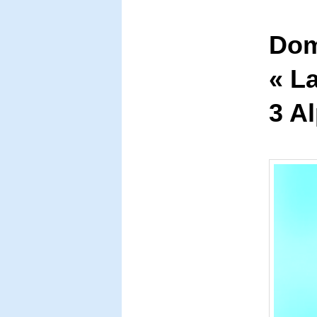
Domi
« La
3 A