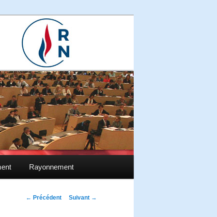
ment
Rayonnement
Navigation des
←
Précédent
Suivant
→
articles