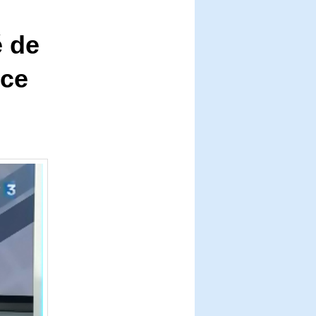
é de
nce