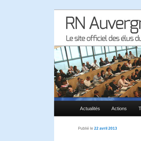
Le site officiel des élus RN à 
RN Auvergne 
Menu principal
Actualités
Aller au contenu principal
Aller au contenu secondaire
Actions
T
Publié le
22 avril 2013