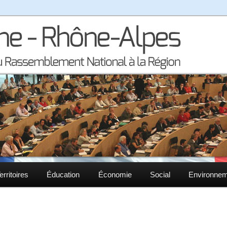
la région Auvergne – Rhône-Alpes
– Rhône-Alpes
erritoires
Éducation
Économie
Social
Environne