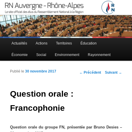
Le site officiel des élus RN à la région Auvergne – Rhône-Alpes
RN Auvergne – Rhône-Alpes
Menu principal
Actualités
Actions
Territoires
Éducation
Aller au contenu principal
Aller au contenu secondaire
Économie
Social
Environnement
Rayonnement
Publié le
30 novembre 2017
Navigation des articles
←
Précédent
Suivant
→
Question orale :
Francophonie
Question orale du groupe FN, présentée par Bruno Desies –