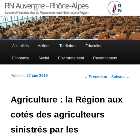
Le site officiel des élus RN à la région Auvergne – Rhône-Alpes
RN Auvergne – Rhône-Alpes
Menu principal
Actualités
Actions
Territoires
Éducation
Aller au contenu principal
Aller au contenu secondaire
Économie
Social
Environnement
Rayonnement
Publié le
27 juin 2019
Navigation des articles
←
Précédent
Suivant
→
Agriculture : la Région aux
cotés des agriculteurs
sinistrés par les