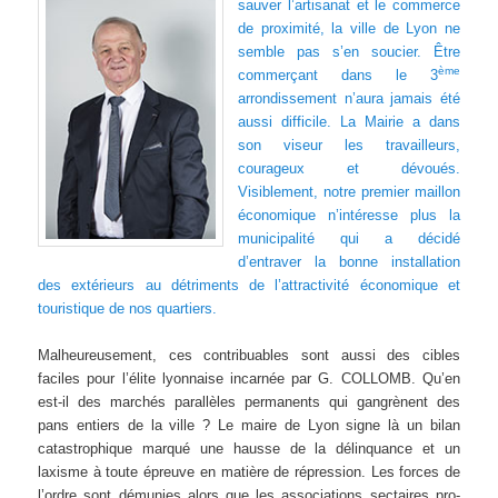
sauver l’artisanat et le commerce
de proximité, la ville de Lyon ne
semble pas s’en soucier. Être
ème
commerçant dans le 3
arrondissement n’aura jamais été
aussi difficile. La Mairie a dans
son viseur les travailleurs,
courageux et dévoués.
Visiblement, notre premier maillon
économique n’intéresse plus la
municipalité qui a décidé
d’entraver la bonne installation
des extérieurs au détriments de l’attractivité économique et
touristique de nos quartiers.
Malheureusement, ces contribuables sont aussi des cibles
faciles pour l’élite lyonnaise incarnée par G. COLLOMB. Qu’en
est-il des marchés parallèles permanents qui gangrènent des
pans entiers de la ville ? Le maire de Lyon signe là un bilan
catastrophique marqué une hausse de la délinquance et un
laxisme à toute épreuve en matière de répression. Les forces de
l’ordre sont démunies alors que les associations sectaires pro-