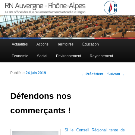
Le site officiel des élus RN à la région Auvergne – Rhône-Alpes
RN Auvergne – Rhône-Alpes
Menu principal
Actualités
Actions
Territoires
Éducation
Aller au contenu principal
Aller au contenu secondaire
Économie
Social
Environnement
Rayonnement
Publié le
24 juin 2019
Navigation des articles
←
Précédent
Suivant
→
Défendons nos
commerçants !
Si le Conseil Régional tente de