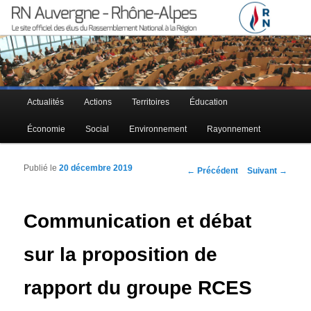
Le site officiel des élus RN à la région Auvergne – Rhône-Alpes
RN Auvergne – Rhône-Alpes
Menu principal
Actualités
Actions
Territoires
Éducation
Aller au contenu principal
Aller au contenu secondaire
Économie
Social
Environnement
Rayonnement
Publié le
20 décembre 2019
Navigation des articles
←
Précédent
Suivant
→
Communication et débat
sur la proposition de
rapport du groupe RCES