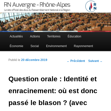
Le site officiel des élus RN à la région Auvergne – Rhône-Alpes
RN Auvergne – Rhône-Alpes
Menu principal
Actualités
Actions
Territoires
Éducation
Aller au contenu principal
Aller au contenu secondaire
Économie
Social
Environnement
Rayonnement
Publié le
20 décembre 2019
Navigation des articles
←
Précédent
Suivant
→
Question orale : Identité et
enracinement: où est donc
passé le blason ? (avec