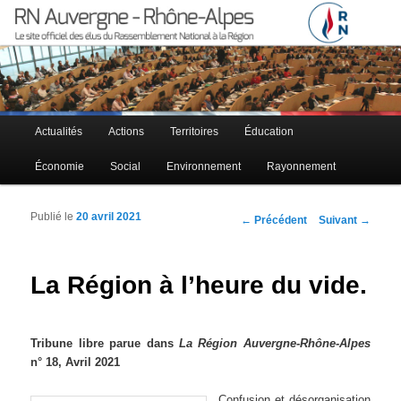
Le site officiel des élus RN à la région Auvergne – Rhône-Alpes
RN Auvergne – Rhône-Alpes
Menu principal
Actualités
Actions
Territoires
Éducation
Aller au contenu principal
Aller au contenu secondaire
Économie
Social
Environnement
Rayonnement
Publié le
20 avril 2021
Navigation des articles
←
Précédent
Suivant
→
La Région à l’heure du vide.
Tribune libre parue dans
La Région Auvergne-Rhône-Alpes
n° 18, Avril 2021
Confusion et désorganisation