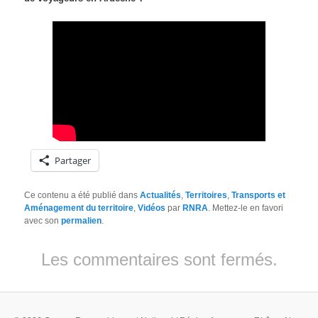
Partager
Ce contenu a été publié dans
Actualités
,
Territoires
,
Transports et
Aménagement du territoire
,
Vidéos
par
RNRA
. Mettez-le en favori
avec son
permalien
.
Les commentaires sont fermés.