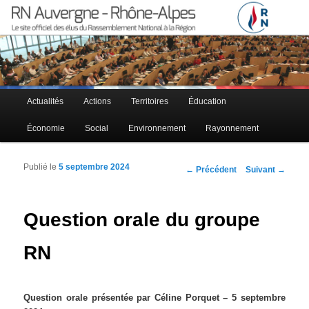
Le site officiel des élus RN à la région Auvergne – Rhône-Alpes
RN Auvergne – Rhône-Alpes
Menu principal
Actualités
Actions
Territoires
Éducation
Aller au contenu principal
Aller au contenu secondaire
Économie
Social
Environnement
Rayonnement
Publié le
5 septembre 2024
Navigation des articles
←
Précédent
Suivant
→
Question orale du groupe
RN
Question orale présentée par Céline Porquet – 5 septembre