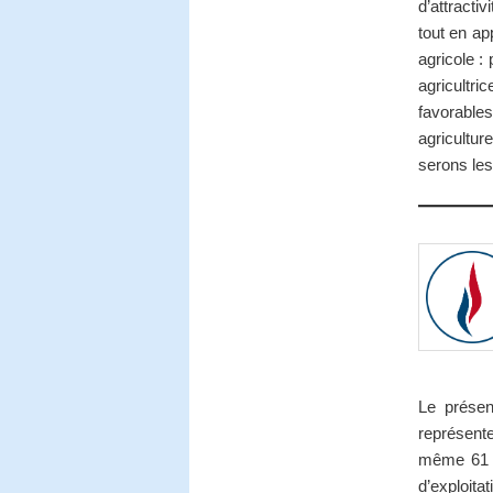
d’attracti
tout en ap
agricole :
agricultr
favorables 
agricultur
serons les
Le présen
représent
même 61 %
d’exploita