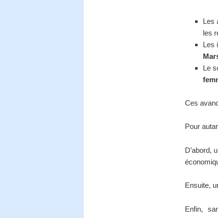
Les 
les 
Les 
Mars
Le s
fem
Ces avanc
Pour autan
D’abord, u
économique
Ensuite, un
Enfin, sa