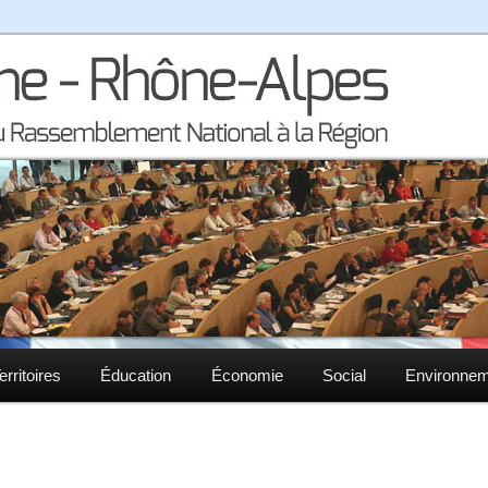
la région Auvergne – Rhône-Alpes
– Rhône-Alpes
erritoires
Éducation
Économie
Social
Environne