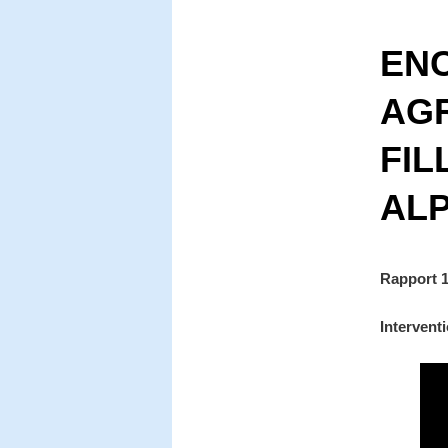
EN
AGR
FIL
AL
Rapport 
Interven