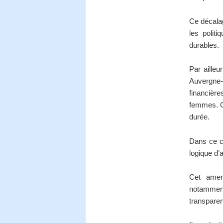
Ce décalag
les politi
durables.
Par ailleu
Auvergne-
financièr
femmes. Ce
durée.
Dans ce co
logique d’a
Cet amend
notamment 
transparen