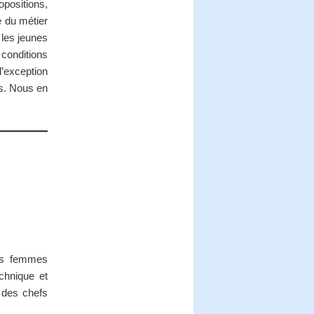
opositions,
e du métier
 les jeunes
conditions
 l’exception
is. Nous en
nes femmes
chnique et
 des chefs