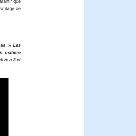
arantir que
avantage de
ues :
« Les
en matière
ive à 3 et