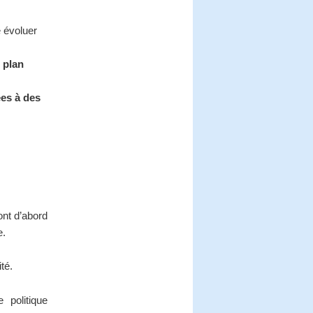
e évoluer
 plan
ées à des
ont d’abord
e.
ité.
 politique