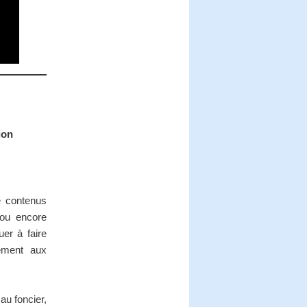
ion
e contenus
 ou encore
uer à faire
lement aux
 au foncier,