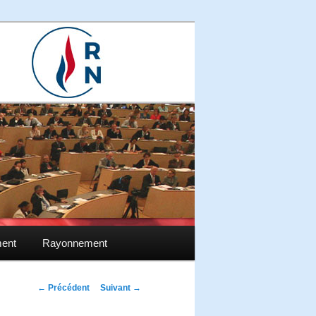
ment
Rayonnement
Navigation des
←
Précédent
Suivant
→
articles