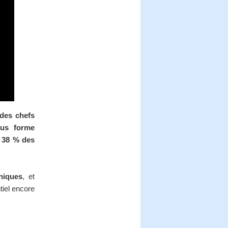
des chefs
ous forme
t
38 % des
niques
, et
tiel encore