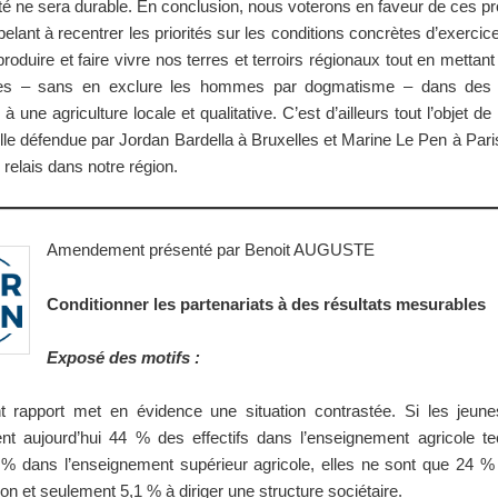
vité ne sera durable. En conclusion, nous voterons en faveur de ces pr
pelant à recentrer les priorités sur les conditions concrètes d’exercic
 produire et faire vivre nos terres et terroirs régionaux tout en mettant
ices – sans en exclure les hommes par dogmatisme – dans des 
à une agriculture locale et qualitative. C’est d’ailleurs tout l’objet de
elle défendue par Jordan Bardella à Bruxelles et Marine Le Pen à Par
 relais dans notre région.
Amendement présenté par Benoit AUGUSTE
Conditionner les partenariats à des résultats mesurables
Exposé des motifs :
t rapport met en évidence une situation contrastée. Si les jeu
ent aujourd’hui 44 % des effectifs dans l’enseignement agricole te
 dans l’enseignement supérieur agricole, elles ne sont que 24 %
tion et seulement 5,1 % à diriger une structure sociétaire.