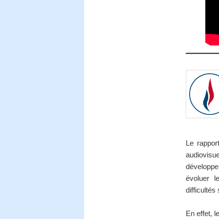
Le rappor
audiovisu
développem
évoluer l
difficultés
En effet, l