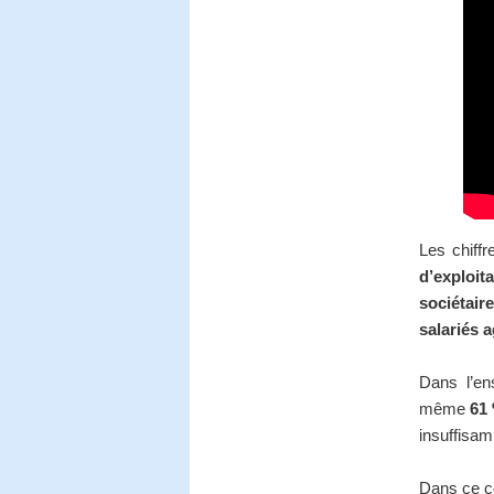
Les chiff
d’exploita
sociétaire
salariés a
Dans l’en
même
61 
insuffisam
Dans ce co