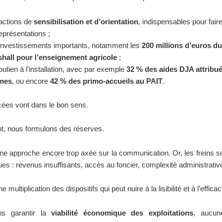
actions de
sensibilisation et d’orientation
, indispensables pour fair
représentations ;
investissements importants, notamment les
200 millions d’euros du
hall pour l’enseignement agricole
;
outien à l’installation, avec par exemple
32 % des aides DJA attribu
mes
, ou encore
42 % des primo-accueils au PAIT
.
ées vont dans le bon sens.
t, nous formulons des réserves.
ne approche encore trop axée sur la communication. Or, les freins s
s : revenus insuffisants, accès au foncier, complexité administrativ
e multiplication des dispositifs qui peut nuire à la lisibilité et à l’efficac
ns garantir la
viabilité économique des exploitations
, aucune