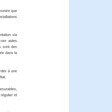
émontre que
stallations
ntation via
core aides
s sont des
uée dans la
miter à une
tat.
esurables,
régulier et