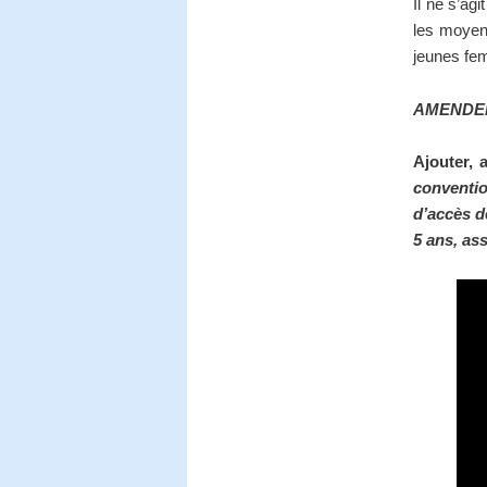
Il ne s’ag
les moyens
jeunes fem
AMENDE
Ajouter, 
conventio
d’accès d
5 ans, ass