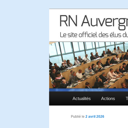
Le site officiel des élus RN à 
RN Auvergne 
Menu principal
Actualités
Aller au contenu principal
Aller au contenu secondaire
Actions
T
Publié le
2 avril 2026