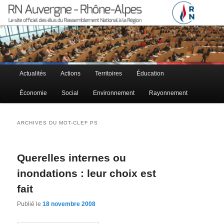
Le site officiel des élus RN à la région Auvergne – Rhône-Alpes
RN Auvergne – Rhône-Alpes
Menu principal
Actualités
Actions
Territoires
Éducation
Aller au contenu principal
Aller au contenu secondaire
Économie
Social
Environnement
Rayonnement
ARCHIVES DU MOT-CLEF
PS
Querelles internes ou
inondations : leur choix est
fait
Publié le
18 novembre 2008