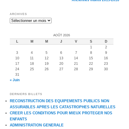
Anciennes vidéos 2013-2016
ARCHIVES
Archives
AOÛT 2026
L
M
M
J
V
S
D
1
2
3
4
5
6
7
8
9
10
11
12
13
14
15
16
17
18
19
20
21
22
23
24
25
26
27
28
29
30
31
« Juin
DERNIERS BILLETS
RECONSTRUCTION DES EQUIPEMENTS PUBLICS NON
ASSURABLES APRES LES CATASTROPHES NATURELLES
CREER LES CONDITIONS POUR MIEUX PROTEGER NOS
ENFANTS
ADMINISTRATION GENERALE